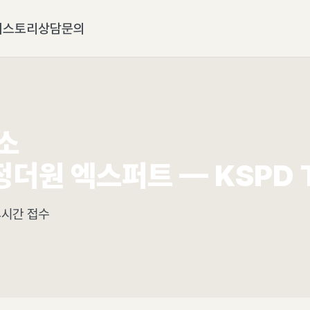
히스토리
상담문의
소
더원 엑스퍼트 — KSPD T
24시간 접수