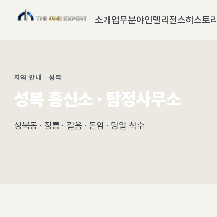
소개
업무분야
인텔리전스
히스토
지역 안내 · 성북
성북 흥신소 · 탐정사무소
성북동 · 정릉 · 길음 · 돈암 · 당일 착수